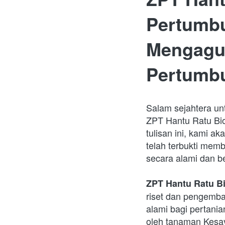
Pertumbu
Mengagum
Pertumb
Salam sejahtera u
ZPT Hantu Ratu Bio
tulisan ini, kami a
telah terbukti mem
secara alami dan be
ZPT Hantu Ratu B
riset dan pengemba
alami bagi pertania
oleh tanaman Kesa