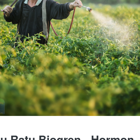
u Ratu Biogren - 
Hormon 