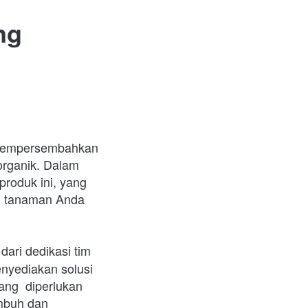
g 
mempersembahkan 
rganik. Dalam 
roduk ini, yang 
n tanaman Anda 
ri dedikasi tim 
yediakan solusi 
ng  diperlukan 
buh dan 