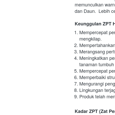
memunculkan warna 
dan Daun.  Lebih c
Keunggulan ZPT 
Mempercepat pertu
mengkilap.
Mempertahankan w
Merangsang pertu
Meningkatkan pe
tanaman tumbuh b
Mempercepat per
Memperbaiki stru
Mengurangi peng
Lingkungan terja
Produk telah men
Kadar ZPT (Zat Pe