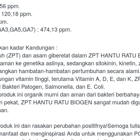
,56 ppm.
in 120,18 ppm.
ppm.
GA3,GA5,GA7) : 474,13 ppm. 
ikan kadar Kandungan :
buh (ZPT) dan asam giberelat dalam ZPT HANTU RATU
an ke genetika aslinya, sedangkan sitokinin, kinetin, z
ngkan hambatan-hambatan pertumbuhan secara alami.D
ngan vitamin tinggi, terutama Vitamin A, D, E, dan K,
Bakteri Patogen, Salmonella, dan E. Coli. 
produk ini organik murni dan aman dari bakteri berbahay
an pekat, ZPT HANTU RATU BIOGEN sangat mudah digun
man.
oduk ini dan rasakan perubahan positifnya!Semoga tulis
anfaat dan menginspirasi Anda untuk menggunakan PO