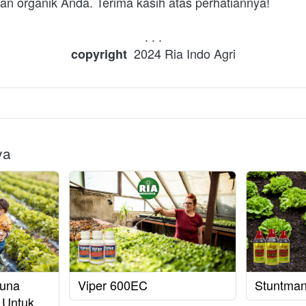
an organik Anda. Terima kasih atas perhatiannya!
. . .
  2024 Ria Indo Agri
copyright
ya
guna
Viper 600EC
Stuntma
 Untuk