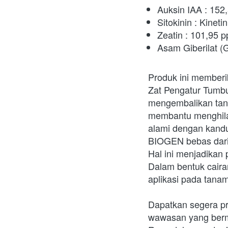
Auksin IAA : 152
Sitokinin : Kinet
Zeatin : 101,95 
Asam Giberilat (
Produk ini member
Zat Pengatur Tum
mengembalikan tanam
membantu menghila
alami dengan kandu
BIOGEN bebas dari 
Hal ini menjadikan 
Dalam bentuk cair
aplikasi pada tana
Dapatkan segera pr
wawasan yang berm