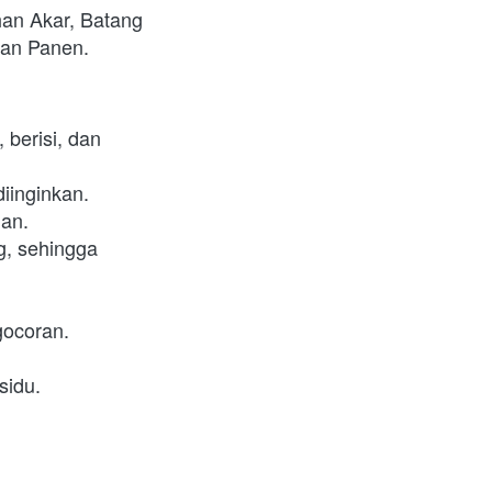
an Akar, Batang 
gan Panen.
berisi, dan 
iinginkan.
man.
, sehingga 
gocoran.
sidu.