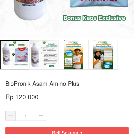
BioPronik Asam Amino Plus
Rp 120.000
Beli Sekarang
`