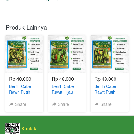
Produk Lainnya
Rp 48.000
Rp 48.000
Rp 48.000
Benih Cabe
Benih Cabe
Benih Cabe
Rawit Putih
Rawit Hijau
Rawit Putih
Tegak Nori 10
Merunduk
Merunduk
Gram Asli Ria
Hildamax 10
Merry 10 Gram
Share
Share
Share
Seeds
Gram Asli Ria
Asli Ria Seeds
Seeds
Kontak