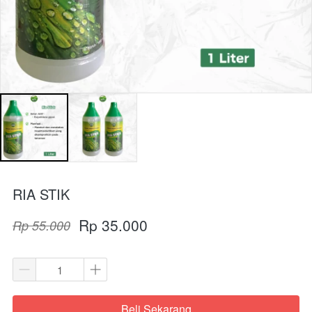
RIA STIK
Rp 35.000
Rp 55.000
Beli Sekarang
`