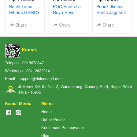
Benih Tomat
POC Hantu Ijo
Pupuk Jimmy
Hibrida GEMOY
Royo-Royo
Hantu Jagotani
F1 RIA SEED
Pembuahan
Share
Share
Share
Kontak
Telepon - 0218672847
Whatsapp - 08112632214
Email - support@riaindoagri.com
Jl.Mercy KM 6 / No.12, Wanaherang, Gunung Putri, Bogor, West
Java - 16965
Social Media
Menu
Home
Daftar Produk
Konfirmasi Pembayaran
Blog