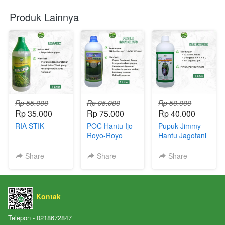
Produk Lainnya
Rp 55.000
Rp 95.000
Rp 50.000
Rp 35.000
Rp 75.000
Rp 40.000
RIA STIK
POC Hantu Ijo
Pupuk Jimmy
Royo-Royo
Hantu Jagotani
Pembuahan
Share
Share
Share
Kontak
Telepon - 0218672847